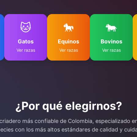
🐱
🐎
🐄
Gatos
Equinos
Bovinos
Ver razas
Ver razas
Ver razas
¿Por qué elegirnos?
criadero más confiable de Colombia, especializado en
ecies con los más altos estándares de calidad y cuid