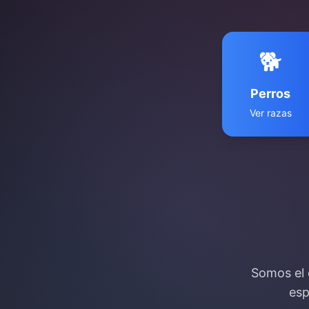
🐕
Perros
Ver razas
Somos el 
esp