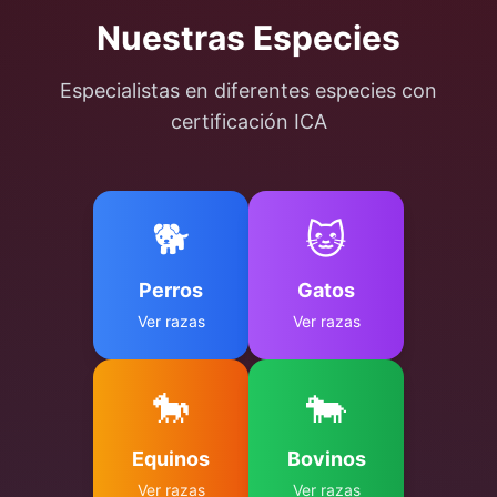
Nuestras Especies
Especialistas en diferentes especies con
certificación ICA
🐕
🐱
Perros
Gatos
Ver razas
Ver razas
🐎
🐄
Equinos
Bovinos
Ver razas
Ver razas