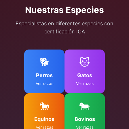
Nuestras Especies
Especialistas en diferentes especies con
certificación ICA
🐕
🐱
Perros
Gatos
Ver razas
Ver razas
🐎
🐄
Equinos
Bovinos
Ver razas
Ver razas