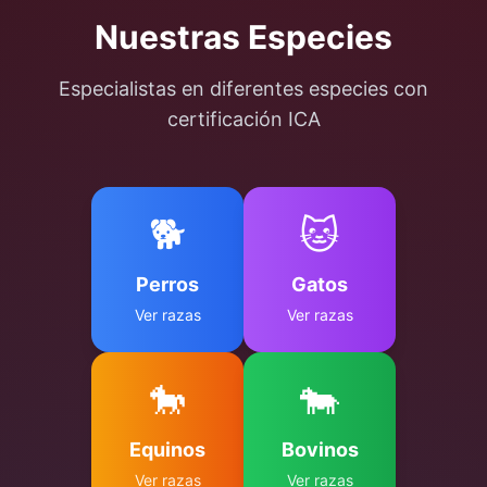
Nuestras Especies
Especialistas en diferentes especies con
certificación ICA
🐕
🐱
Perros
Gatos
Ver razas
Ver razas
🐎
🐄
Equinos
Bovinos
Ver razas
Ver razas