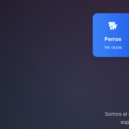
🐕
Perros
Ver razas
Somos el 
esp