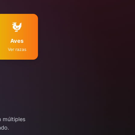
🐓
Aves
Ver razas
 múltiples
ado.