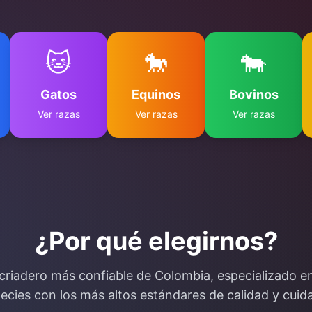
🐱
🐎
🐄
Gatos
Equinos
Bovinos
Ver razas
Ver razas
Ver razas
¿Por qué elegirnos?
criadero más confiable de Colombia, especializado en
ecies con los más altos estándares de calidad y cuid